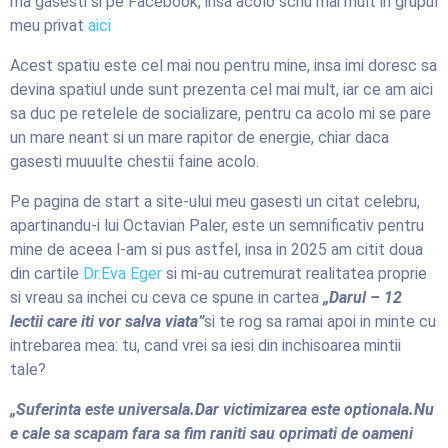
ma gasesti si pe Facebook, insa acolo scriu mai mult in grupul
meu privat
aici
Acest spatiu este cel mai nou pentru mine, insa imi doresc sa
devina spatiul unde sunt prezenta cel mai mult, iar ce am aici
sa duc pe retelele de socializare, pentru ca acolo mi se pare
un mare neant si un mare rapitor de energie, chiar daca
gasesti muuulte chestii faine acolo.
Pe pagina de start a site-ului meu gasesti un citat celebru,
apartinandu-i lui Octavian Paler, este un semnificativ pentru
mine de aceea l-am si pus astfel, insa in 2025 am citit doua
din cartile
Dr.Eva Eger
si mi-au cutremurat realitatea proprie
si vreau sa inchei cu ceva ce spune in cartea
„Darul – 12
lectii care iti vor salva viata”
si te rog sa ramai apoi in minte cu
intrebarea mea: tu, cand vrei sa iesi din inchisoarea mintii
tale?
„Suferinta este universala.Dar victimizarea este optionala.Nu
e cale sa scapam fara sa fim raniti sau oprimati de oameni