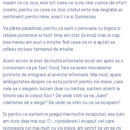
maxim cu ce zice, insa tot ceea ce scriu vine cumva din efort
creativ, pentru ca ceea ce zice citatul este mai degrabă un
sentiment pentru mine, exact ca si Dumnezeu.
Va părea paradoxal, pentru ca sunt o persoana cu logica si
rațiune puternice si mult timp am stat (si inca) stau in cap,
insa mereu am avut o intuitie finā ceea ce m-a ajutat sa
rafinez inclusiv termenul de intuitie.
Avem acces la atat de multa informatie incat am ajuns sa o
consumam ca pe fast-food, fara sa avem mecanisme
potrivite de integrare al acestor informatii. Mai mult, apare
ambiguitatea despre ce este potirvit pentru noi insine, care
cale sa o alegem, lucram doar cu mintea, suntem atenti la
Emotii sau la corpul fizic? De unde stim sa ne „luam”
claritatea de a alege? De unde sa stim cu ce sa incepem?
Si pentru ca suntem in pragul mai multor inceputuri, asa cum
am scris deja mai sus 🙂 , considerati-l inceput cel care
rezoneaza cel mai mult cu voi insiva, am simtit sa vin sa-mi