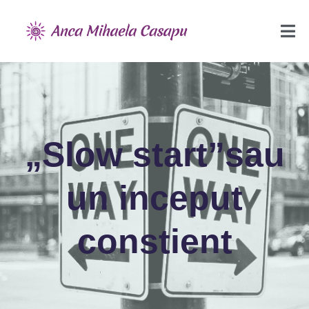
„Slow start”sau
un inceput
constient