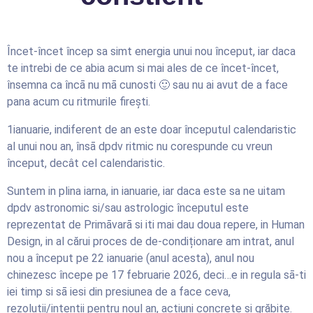
Încet-încet încep sa simt energia unui nou început, iar daca
te intrebi de ce abia acum si mai ales de ce încet-încet,
însemna ca încā nu mā cunosti 🙂 sau nu ai avut de a face
pana acum cu ritmurile firești.
1ianuarie, indiferent de an este doar începutul calendaristic
al unui nou an, însā dpdv ritmic nu corespunde cu vreun
început, decât cel calendaristic.
Suntem in plina iarna, in ianuarie, iar daca este sa ne uitam
dpdv astronomic si/sau astrologic începutul este
reprezentat de Primāvarā si iti mai dau doua repere, in Human
Design, in al cărui proces de de-condiționare am intrat, anul
nou a început pe 22 ianuarie (anul acesta), anul nou
chinezesc începe pe 17 februarie 2026, deci…e in regula sā-ti
iei timp si sā iesi din presiunea de a face ceva,
rezoluții/intenții pentru noul an, acțiuni concrete si grăbite.