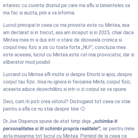
intaresc cu cuvinte drumul pe care ma aflu si bineinteles sa
ma fac si auzita, prin a va informa.
Lucrul principal in ceea ce ma priveste este cu Mintea, asa
am declarat si in trecut, asa am inceput si in 2025, chiar daca
Mintea mea m-a dus intr-o stare de oboseala cronica si
corpul meu fizic a zis cu toata forta „NU!”, concluzia mea
este aceeasi, lucrul cu Mintea este cel mai provocator, dar si
eliberator mod posibil.
Lucrand cu Mintea afli multe si despre Emotii si apoi, despre
corpul tau fizic. Insa nu ignora in favoarea Mintii, corpul fizic,
aceasta aduce dezechilibru si intr-o zi corpul se va opune.
Deci, cum iti poti crea viitorul? Distrugand tot ceea ce stiai
pentru a afla ce nu stiai despre tine 🙂
Dr.Joe Dispenza spune de atat timp deja:
„schimba-ti
personalitatea si iti schimbi propria realitate!”,
iar pentru mine
asta inseamna tot lucrul cu Mintea. Pornind de la ceea ce