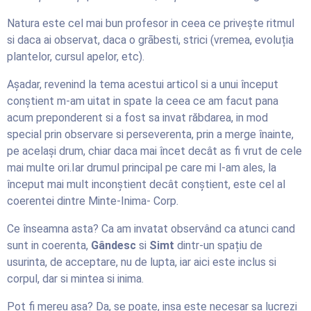
Natura este cel mai bun profesor in ceea ce privește ritmul
si daca ai observat, daca o grābesti, strici (vremea, evoluția
plantelor, cursul apelor, etc).
Așadar, revenind la tema acestui articol si a unui început
conștient m-am uitat in spate la ceea ce am facut pana
acum preponderent si a fost sa invat răbdarea, in mod
special prin observare si perseverenta, prin a merge înainte,
pe același drum, chiar daca mai încet decât as fi vrut de cele
mai multe ori.Iar drumul principal pe care mi l-am ales, la
început mai mult inconștient decât conștient, este cel al
coerentei dintre Minte-Inima- Corp.
Ce înseamna asta? Ca am invatat observând ca atunci cand
sunt in coerenta,
Gândesc
si
Simt
dintr-un spațiu de
usurinta, de acceptare, nu de lupta, iar aici este inclus si
corpul, dar si mintea si inima.
Pot fi mereu asa? Da, se poate, insa este necesar sa lucrezi