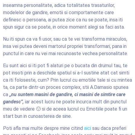
inseamna personalitate, adica totalitatea trasaturilor,
modelelor de gandire, emotii si comportamente care
definesc o persoana, ai putea zice ca nu se poate, insa iti
spun sigur ca se poate, in orice moment alegi sa faci asta.
Nu iti spun ca va fi usor, sau ca te vei transforma miraculos,
insa vei putea deveni martorul propriei transformari, pana in
punctul in care nu vei mai recunoaste vechea personalitate.
Eu sunt aici si iti pot fi alaturi pe o bucata din drumul tau, te
pot insoti prin a deschide spatiul si a-l sustine atat cat simti
ca iti foloseste, cum? Prin lucrul cu emotiile tale si cu mintea
ta, ca parte dintr-un proces complex, stii A.Damasio spunea
ca
„nu suntem masini de gandire, ci masini de simtire care
gandesc”,
iar acest lucru ne poate incurca mult din punctul
meu de vedere 🙂 si de aceea lucrul cu Emotiile poate fi un
start bun in cunoasterea de sine.
Poti afla mai multe despre mine citind
aici
sau daca preferi