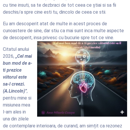
cu tine insuti, sa te dezbraci de tot ceea ce știai si sa fii
deschis/a spre cine esti tu, dincolo de ceea ce stii.
Eu am descoperit atat de multe in acest proces de
cunoastere de sine, dar stiu ca mai sunt inca multe aspecte
de descoperit, insa privesc cu bucurie
spre tot ce vine.
Citatul anului
2026,
„Cel mai
bun mod de a-
ti prezice
viitorul este
sa-l creezi.
(A.Lincoln)”
,
pentru mine si
misiunea mea
l-am ales in
una din zilele
de contemplare interioara, de curand, am simțit ca rezonez